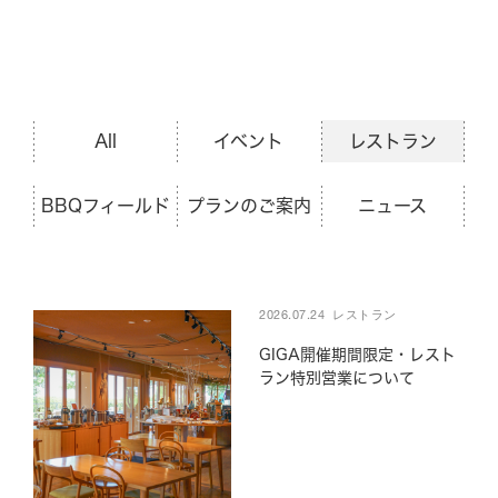
BBQ
メニュー
ご利用案内
All
イベント
レストラン
BBQフィールド
プランのご案内
ニュース
団体の方へ
GRILL
2026.07.24
レストラン
GIGA開催期間限定・レスト
ラン特別営業について
Experience
News & Topics