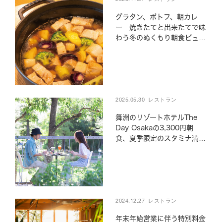
ご予約はこちら
グラタン、ポトフ、朝カレ
ー 焼きたてと出来たてで味
わう冬のぬくもり朝食ビュッ
フェ
2025.05.30
レストラン
舞洲のリゾートホテルThe
Day Osakaの3,300円朝
食、夏季限定のスタミナ満点
ブッフェメニュー
2024.12.27
レストラン
年末年始営業に伴う特別料金