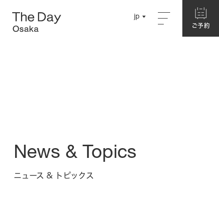
Close
jp
jp
ご予約
ご予約
English
English
Concept
Chinese
Chinese
About The Day Osaka
Story
Garden
News & Topics
Hotel
ニュース & トピックス
別館ネスト
ログハウス
本館・洋室
本館・和室