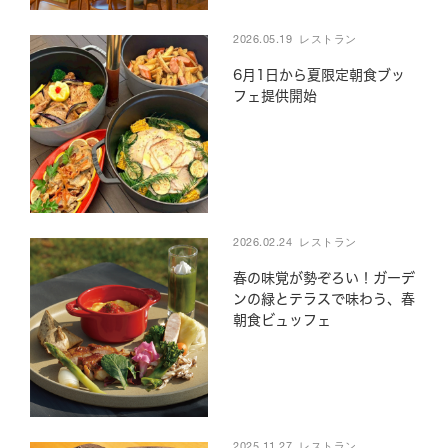
2026.05.19
レストラン
施設紹介
お問い合わせ
6月1日から夏限定朝食ブッ
CAMP
Q&A
フェ提供開始
アクセス情報
企業研修・セミナー
パンフレット
駐車場情報
周辺観光
採用情報
Google map
2026.02.24
レストラン
春の味覚が勢ぞろい！ガーデ
ンの緑とテラスで味わう、春
Facebook
LINE (The Day Osaka)
朝食ビュッフェ
Tripadvisor
LINE (The Day BBQ
Osaka)
YouTube
Instagram
X
2025.11.27
レストラン