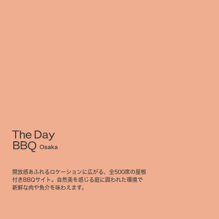
BBQ
メニュー
ご利用案内
団体の方へ
GRILL
Experience
開放感あふれるロケーションに広がる、全500席の屋根
付きBBQサイト。自然美を感じる庭に囲われた環境で
新鮮な肉や魚介を味わえます。
News & Topics