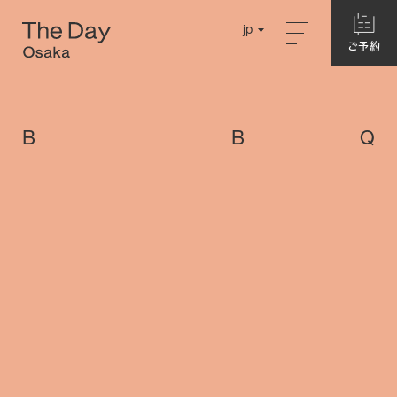
Close
jp
jp
ご予約
ご予約
English
English
Concept
Chinese
Chinese
B
B
Q
About The Day Osaka
Story
Garden
Hotel
別館ネスト
ログハウス
本館・洋室
本館・和室