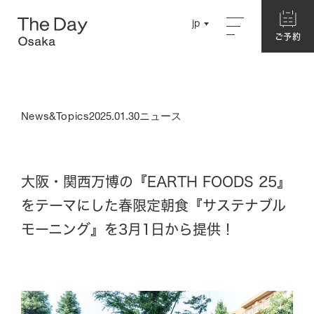
Close
jp
jp
ご予約
ご予約
English
English
Concept
Chinese
Chinese
News&Topics
2025.01.30
ニュース
About The Day Osaka
Story
Garden
大阪・関西万博の『EARTH FOODS 25』
をテーマにした春限定朝食『サステナブル
Hotel
モーニング』を3月1日から提供！
別館ネスト
ログハウス
本館・洋室
本館・和室