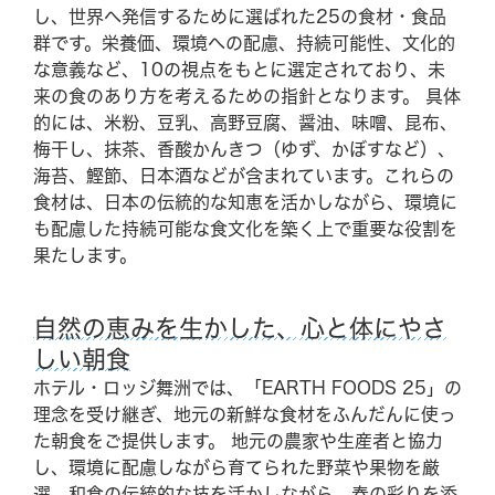
し、世界へ発信するために選ばれた25の食材・食品
ご予約はこちら
群です。栄養価、環境への配慮、持続可能性、文化的
な意義など、10の視点をもとに選定されており、未
来の食のあり方を考えるための指針となります。 具体
的には、米粉、豆乳、高野豆腐、醤油、味噌、昆布、
梅干し、抹茶、香酸かんきつ（ゆず、かぼすなど）、
海苔、鰹節、日本酒などが含まれています。これらの
食材は、日本の伝統的な知恵を活かしながら、環境に
も配慮した持続可能な食文化を築く上で重要な役割を
果たします。
自然の恵みを生かした、心と体にやさ
しい朝食
ホテル・ロッジ舞洲では、「EARTH FOODS 25」の
理念を受け継ぎ、地元の新鮮な食材をふんだんに使っ
た朝食をご提供します。 地元の農家や生産者と協力
し、環境に配慮しながら育てられた野菜や果物を厳
選。和食の伝統的な技を活かしながら、春の彩りを添