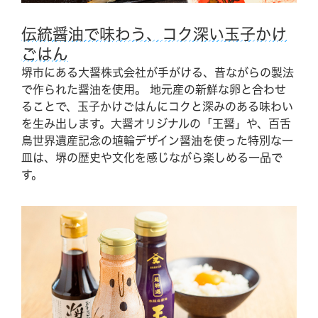
Hotel The Day Osaka
伝統醤油で味わう、コク深い玉子かけ
ごはん
受付時間9:00-21:00
Tel.06-6460-6688
堺市にある大醤株式会社が手がける、昔ながらの製法
で作られた醤油を使用。 地元産の新鮮な卵と合わせ
ることで、玉子かけごはんにコクと深みのある味わい
BBQ
を生み出します。大醤オリジナルの「王醤」や、百舌
鳥世界遺産記念の埴輪デザイン醤油を使った特別な一
受付時間10:00-19:00
Tel.06-6460-6090
皿は、堺の歴史や文化を感じながら楽しめる一品で
す。
GRILL
受付時間11:00-21:00
Tel.06-6467-5800