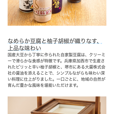
公式サイト限定
会員サービスのご案内
なめらか豆腐と柚子胡椒が織りなす、
特別特典でお得にご宿泊いただけます
上品な味わい
国産大豆から丁寧に作られた自家製豆腐は、クリーミ
ーで滑らかな食感が特徴です。兵庫県加西市で生産さ
れたピリッと辛い柚子胡椒と、堺市にある大醤株式会
社の醤油を添えることで、シンプルながらも味わい深
い料理に仕上がりました。一口ごとに、地域の自然が
育んだ豊かな風味を堪能いただけます。