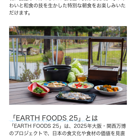
わいと和食の技を生かした特別な朝食をお楽しみいた
だけます。
施設紹介
お問い合わせ
CAMP
Q&A
アクセス情報
企業研修・セミナー
パンフレット
駐車場情報
周辺観光
採用情報
Google map
Facebook
LINE (The Day Osaka)
Tripadvisor
LINE (The Day BBQ
Osaka)
YouTube
Instagram
「EARTH FOODS 25」とは
X
「EARTH FOODS 25」は、2025年大阪・関西万博
のプロジェクトで、日本の食文化や食材の価値を見直