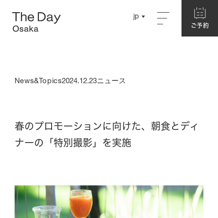
Close
jp
jp
ご予約
ご予約
English
English
Concept
Chinese
Chinese
News&Topics
2024.12.23
ニュース
About The Day Osaka
Story
Garden
春のプロモーションに向けた、朝食とディ
ナーの「特別撮影」を実施
Hotel
別館ネスト
ログハウス
本館・洋室
本館・和室