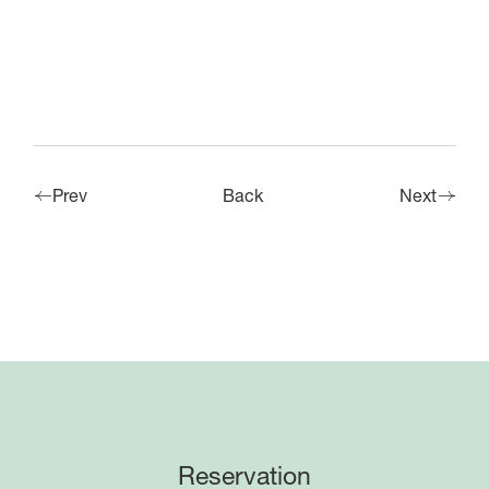
Hotel The Day Osaka
受付時間9:00-21:00
Tel.06-6460-6688
Prev
Back
Next
BBQ
受付時間10:00-19:00
Tel.06-6460-6090
GRILL
受付時間11:00-21:00
Tel.06-6467-5800
Reservation