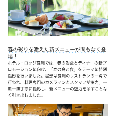
BBQ
メニュー
ご利用案内
団体の方へ
春の彩りを添えた新メニューが間もなく登
場！
ホテル・ロッジ舞洲では、春の朝食とディナーの新プ
ロモーションに向け、「春の庭と食」をテーマに特別
GRILL
撮影を行いました。撮影は舞洲のレストランの一角で
行われ、料理専門のカメラマンとスタッフが協力。一
Experience
皿一皿丁寧に撮影し、新メニューの魅力を余すことな
く引き出しました。
News & Topics