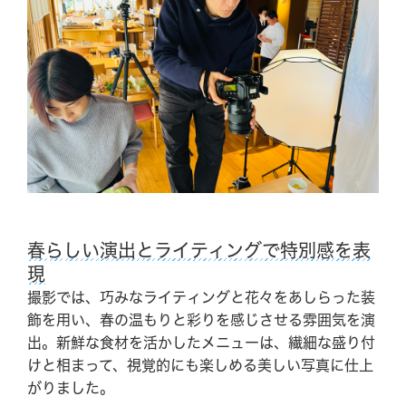
施設紹介
お問い合わせ
CAMP
Q&A
アクセス情報
企業研修・セミナー
パンフレット
駐車場情報
周辺観光
採用情報
Google map
春らしい演出とライティングで特別感を表
現
Facebook
LINE (The Day Osaka)
撮影では、巧みなライティングと花々をあしらった装
Tripadvisor
LINE (The Day BBQ
Osaka)
飾を用い、春の温もりと彩りを感じさせる雰囲気を演
YouTube
Instagram
出。新鮮な食材を活かしたメニューは、繊細な盛り付
X
けと相まって、視覚的にも楽しめる美しい写真に仕上
がりました。