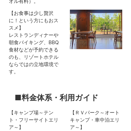
オル有料）。
【お食事は少し贅沢
に！という方にもおス
スメ】
レストランディナーや
朝食バイキング、BBQ
Reservation
食材などが予約できる
のも、リゾートホテル
舞洲で過ごす、すべての時間を大切にしてほしい。
ならではの立地環境で
The Day Osakaでしか過ごせない1日を。
す。
Hotel The Day Osaka
■料金体系・利用ガイド
受付時間9:00-21:00
Tel.06-6460-6688
【キャンプ場～テン
【ＲＶパーク～オート
ト・フリーサイトエリ
キャンプ・車中泊エリ
ア～】
ア～】
BBQ