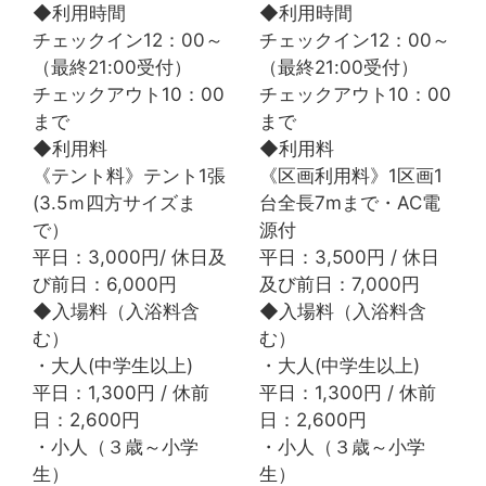
◆利用時間
◆利用時間
チェックイン12：00～
チェックイン12：00～
受付時間10:00-19:00
Tel.06-6460-6090
（最終21:00受付）
（最終21:00受付）
チェックアウト10：00
チェックアウト10：00
まで
まで
GRILL
◆利用料
◆利用料
《テント料》テント1張
《区画利用料》1区画1
受付時間11:00-21:00
Tel.06-6467-5800
(3.5ｍ四方サイズま
台全長7mまで・AC電
で）
源付
平日：3,000円/ 休日及
平日：3,500円 / 休日
び前日：6,000円
及び前日：7,000円
◆入場料（入浴料含
◆入場料（入浴料含
む）
む）
・大人(中学生以上)
・大人(中学生以上)
平日：1,300円 / 休前
平日：1,300円 / 休前
公式サイト限定
日：2,600円
日：2,600円
・小人（３歳～小学
・小人（３歳～小学
会員サービスのご案内
生）
生）
特別特典でお得にご宿泊いただけます