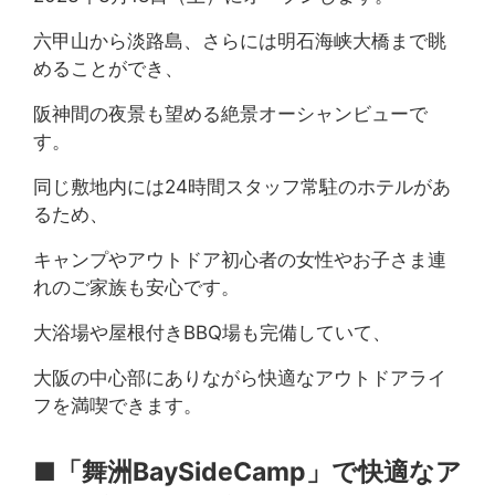
六甲山から淡路島、さらには明石海峡大橋まで眺
施設紹介
お問い合わせ
めることができ、
CAMP
Q&A
阪神間の夜景も望める絶景オーシャンビューで
す。
アクセス情報
企業研修・セミナー
パンフレット
同じ敷地内には24時間スタッフ常駐のホテルがあ
駐車場情報
るため、
周辺観光
採用情報
キャンプやアウトドア初心者の女性やお子さま連
Google map
れのご家族も安心です。
大浴場や屋根付きBBQ場も完備していて、
Facebook
LINE (The Day Osaka)
Tripadvisor
LINE (The Day BBQ
大阪の中心部にありながら快適なアウトドアライ
Osaka)
フを満喫できます。
YouTube
Instagram
X
■「舞洲BaySideCamp」で快適なア