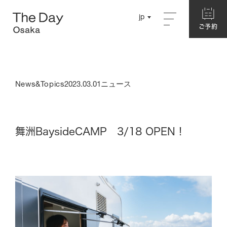
Close
jp
jp
ご予約
ご予約
English
English
Concept
Chinese
Chinese
News&Topics
2023.03.01
ニュース
About The Day Osaka
Story
Garden
舞洲BaysideCAMP 3/18 OPEN！
Hotel
別館ネスト
ログハウス
本館・洋室
本館・和室