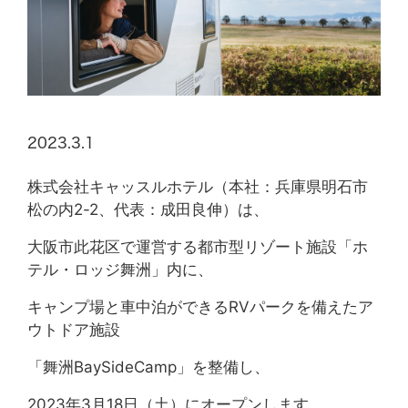
BBQ
メニュー
ご利用案内
2023.3.1
団体の方へ
株式会社キャッスルホテル（本社：兵庫県明石市
松の内2-2、代表：成田良伸）は、
大阪市此花区で運営する都市型リゾート施設「ホ
GRILL
テル・ロッジ舞洲」内に、
キャンプ場と車中泊ができるRVパークを備えたア
Experience
ウトドア施設
「舞洲BaySideCamp」を整備し、
News & Topics
2023年3月18日（土）にオープンします。