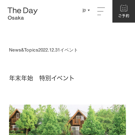
Close
jp
jp
ご予約
ご予約
English
English
Concept
Chinese
Chinese
News&Topics
2022.12.31
イベント
About The Day Osaka
Story
Garden
年末年始 特別イベント
Hotel
別館ネスト
ログハウス
本館・洋室
本館・和室