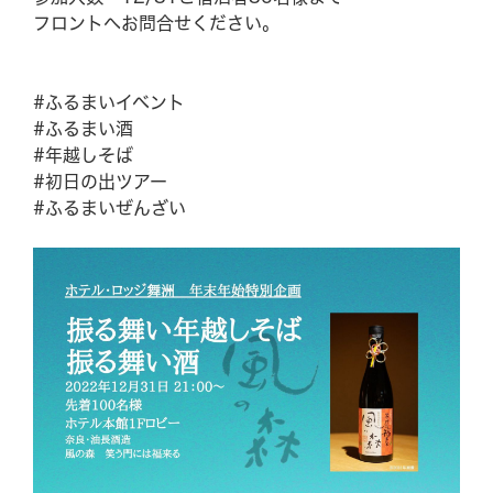
フロントへお問合せください。
施設紹介
お問い合わせ
CAMP
Q&A
#ふるまいイベント
#ふるまい酒
アクセス情報
企業研修・セミナー
#年越しそば
#初日の出ツアー
パンフレット
駐車場情報
#ふるまいぜんざい
周辺観光
採用情報
Google map
Facebook
LINE (The Day Osaka)
Tripadvisor
LINE (The Day BBQ
Osaka)
YouTube
Instagram
X