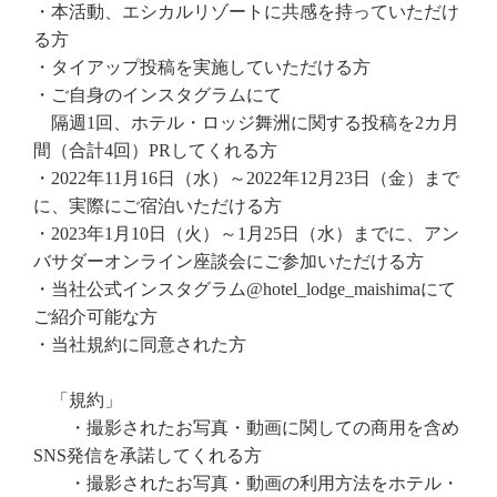
・本活動、エシカルリゾートに共感を持っていただけ
ご予約はこちら
る方
・タイアップ投稿を実施していただける方
・ご自身のインスタグラムにて
隔週
1
回、ホテル・ロッジ舞洲に関する投稿を
2
カ月
間（合
計
4
回）
PR
してくれる方
・
2022
年11月16日（水）～
2022
年
12
月
23
日（金）まで
に、実際にご宿泊いただける方
・
2023
年
1
月
10
日（火）～
1
月
25
日（水）までに、アン
バサダーオンライン座談会にご参加いただける方
・当社公式インスタグラム
@hotel_lodge_maishima
にて
ご紹介可能な方
・当社規約に同意された方
「規約」
・撮影されたお写真・動画に関しての商用を含め
SNS
発信を承諾してくれる方
・撮影されたお写真・動画の利用方法をホテル・