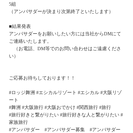
5組
（アンバサダーが決まり次第終了といたします）
Reservation
■結果発表
アンバサダーをお願いしたい方には当社から
DM
にて
舞洲で過ごす、すべての時間を大切にしてほしい。
ご連絡いたします。
The Day Osakaでしか過ごせない1日を。
（お電話、
DM
等でのお問い合わせはご遠慮くださ
い）
Hotel The Day Osaka
ご応募お待ちしております！！
受付時間9:00-21:00
Tel.06-6460-6688
#ロッジ舞洲
#
エシカルリゾート
#
エシカル
#
大阪リゾ
ート
BBQ
#
舞洲
#
大阪旅行
#
大阪おでかけ
#
関西旅行
#
旅行
#
旅行好きと繋がりたい
#
旅行好きな人と繋がりたい
#
受付時間10:00-19:00
家族旅行
Tel.06-6460-6090
#
アンバサダー
#
アンバサダー募集
#
アンバサダー