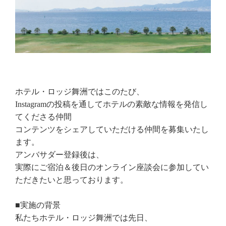
BBQ
メニュー
ご利用案内
ホテル・ロッジ舞洲ではこのたび、
団体の方へ
Instagram
の投稿を通してホテル
の素敵な情報を発信し
てくださる仲間
コンテンツをシェアしていただける仲間を募集いたし
GRILL
ます。
アンバサダー登録後は、
実際にご宿泊＆後日のオンライン座談会に参加してい
Experience
ただきたいと思っております。
■実施の背景
News & Topics
私たちホテル・ロッジ舞洲では先日、