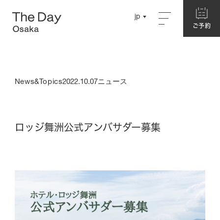
Close
jp
jp
ご予約
ご予約
English
English
Concept
Chinese
Chinese
News&Topics
2022.10.07
ニュース
About The Day Osaka
Story
Garden
ロッジ舞洲公式アンバサダー募集
Hotel
別館ネスト
ログハウス
本館・洋室
本館・和室