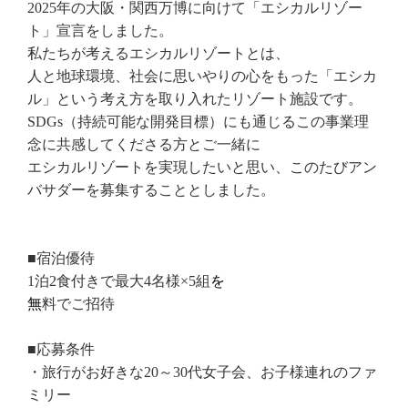
2025
年の大阪・関西万博に向けて「エシカルリゾー
ト」宣言をしました。
施設紹介
お問い合わせ
私たちが考えるエシカルリゾートとは、
人と地球環境、社会に思いやりの心をもった「エシカ
CAMP
Q&A
ル」という考え方を取り入れたリゾート施設です。
アクセス情報
企業研修・セミナー
SDGs
（持続可能な開発目標）にも通じるこの事業理
念に共感してくださる方とご一緒に
パンフレット
駐車場情報
エシカルリゾートを実現したいと思い、このたびアン
周辺観光
採用情報
バサダーを募集することとしました。
Google map
■宿泊優待
1
泊
2
食付きで最大
4
名様×5組
を
Facebook
LINE (The Day Osaka)
Tripadvisor
LINE (The Day BBQ
無
料でご招待
Osaka)
YouTube
Instagram
■応募条件
X
・旅行がお好きな
20
～
30
代女子会、お子様連れのファ
ミリー