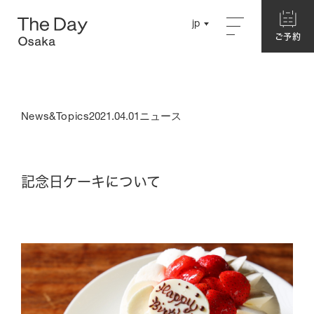
Close
jp
jp
ご予約
ご予約
English
English
Concept
Chinese
Chinese
News&Topics
2021.04.01
ニュース
About The Day Osaka
Story
Garden
記念日ケーキについて
Hotel
別館ネスト
ログハウス
本館・洋室
本館・和室