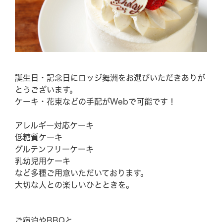
BBQ
メニュー
ご利用案内
誕生日・記念日にロッジ舞洲をお選びいただきありが
とうございます。
団体の方へ
ケーキ・花束などの手配がWebで可能です！
アレルギー対応ケーキ
GRILL
低糖質ケーキ
グルテンフリーケーキ
乳幼児用ケーキ
Experience
など多種ご用意いただいております。
大切な人との楽しいひとときを。
News & Topics
ご宿泊やBBQと