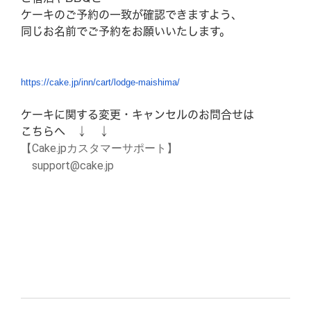
ケーキのご予約の一致が確認できますよう、
同じお名前でご予約をお願いいたします。
施設紹介
お問い合わせ
CAMP
Q&A
https://cake.jp
/inn/cart/
lodge-maishima/
アクセス情報
企業研修・セミナー
ケーキに関する変更・キャンセルのお問合せは
パンフレット
駐車場情報
こちらへ ↓ ↓
周辺観光
採用情報
【Cake.jpカスタマーサポート】
support@cake.jp
Google map
Facebook
LINE (The Day Osaka)
Tripadvisor
LINE (The Day BBQ
Osaka)
YouTube
Instagram
X