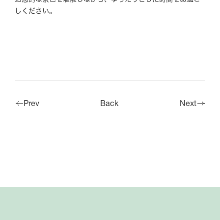
しください。
施設紹介
お問い合わせ
CAMP
Q&A
アクセス情報
企業研修・セミナー
パンフレット
駐車場情報
周辺観光
採用情報
Prev
Back
Next
Google map
Facebook
LINE (The Day Osaka)
Tripadvisor
LINE (The Day BBQ
Osaka)
YouTube
Instagram
Reservation
X