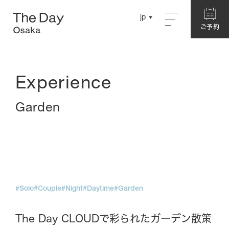
Close
jp
jp
ご予約
ご予約
English
English
Concept
Chinese
Chinese
Experience
About The Day Osaka
Story
Garden
Garden
Hotel
別館ネスト
ログハウス
#Solo
#Couple
#Night
#Daytime
#Garden
The Day CLOUDで彩られたガーデン散策
本館・洋室
本館・和室