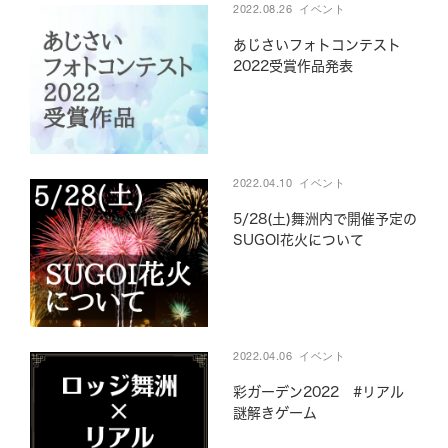
2022.08.26
イベント
あじさいフォトコンテスト
施設紹介
お問い合わせ
2022受賞作品発表
CAMP
Q&A
アクセス情報
企業研修・セミナー
パンフレット
駐車場情報
2022.04.10
イベント
周辺観光
採用情報
5/28(土)舞洲内で開催予定の
SUGOI花火について
Google map
Facebook
LINE (The Day Osaka)
Tripadvisor
LINE (The Day BBQ
Osaka)
2022.04.06
イベント
YouTube
Instagram
X
彩ガーデン2022 #リアル
謎解きゲーム