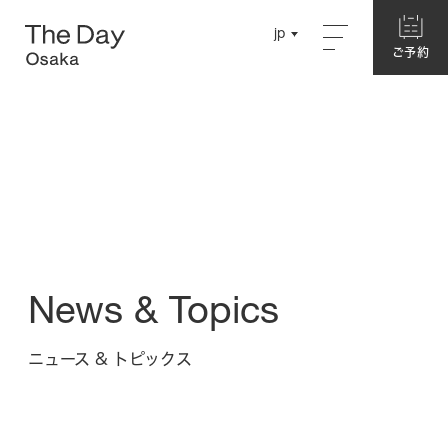
Close
jp
jp
ご予約
ご予約
English
English
Concept
Chinese
Chinese
About The Day Osaka
Story
Garden
News & Topics
Hotel
ニュース & トピックス
別館ネスト
ログハウス
本館・洋室
本館・和室